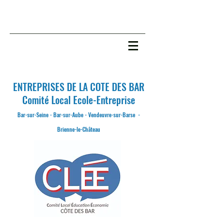
ENTREPRISES DE LA COTE DES BAR
C
omité
L
ocal
E
cole-
E
ntreprise
Bar-sur-Seine - Bar-sur-Aube - Vendeuvre-sur-Barse -
Brienne-le-Château